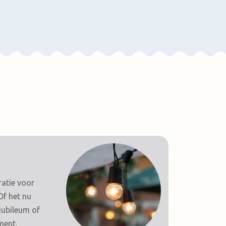
ratie voor
Of het nu
jubileum of
ment.