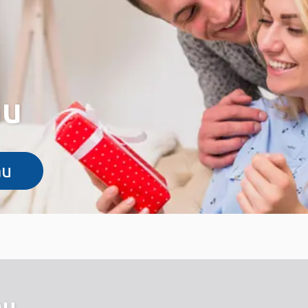
au
au
au