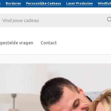
s
Borduren
Persoonlijke Cadeaus
Laser Producten
Windlic
Zo
gestelde vragen
Contact