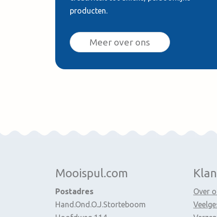
producten.
Meer over ons
Mooispul.com
Klan
Postadres
Over o
Hand.Ond.O.J.Storteboom
Veelge