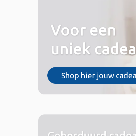
Voor een
uniek cade
Shop hier jouw cade
Geborduurd cade