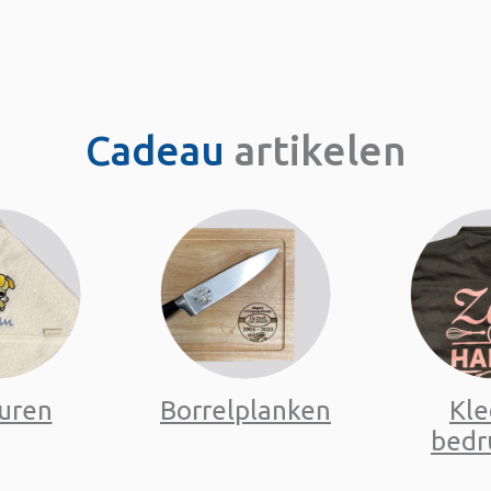
Cadeau
artikelen
uren
Borrelplanken
Kle
bedr